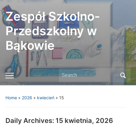
Zespół Szkolno-
Przedszkolny w
Bąkowie
Search
Toggle
for:
mobile
menu
Home
»
2026
»
kwiecień
»
15
Daily Archives:
15 kwietnia, 2026