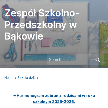
Zespół Szkolno-
Przedszkolny w
Bąkowie
Search
Toggle
for:
mobile
menu
Home
»
Szkoła dziś
»
→Harmonogram zebrań z rodzicami w roku
szkolnym 2025-2026.