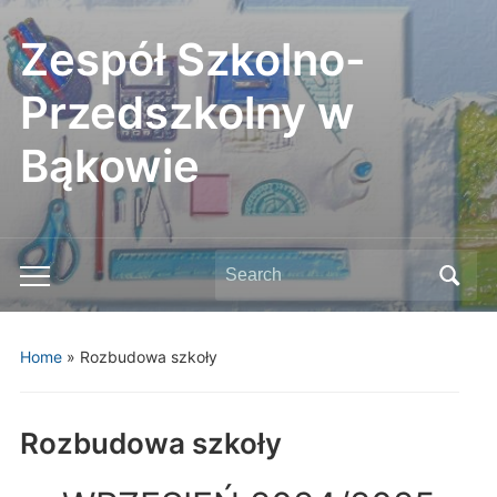
Zespół Szkolno-
Przedszkolny w
Bąkowie
Search
Toggle
for:
mobile
menu
Home
»
Rozbudowa szkoły
Rozbudowa szkoły