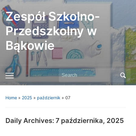
Zespół Szkolno-
Przedszkolny w
Bąkowie
Search
Toggle
for:
mobile
menu
Home
»
2025
»
październik
»
07
Daily Archives:
7 października, 2025