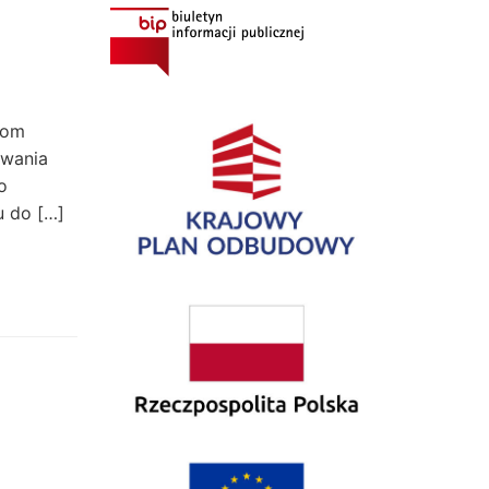
iom
owania
o
u do […]