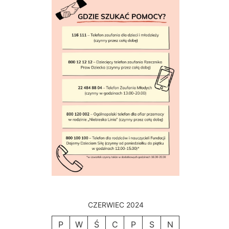
CZERWIEC 2024
P
W
Ś
C
P
S
N