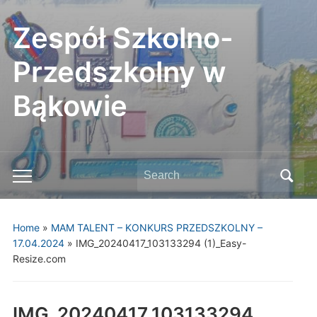
Zespół Szkolno-
Przedszkolny w
Bąkowie
Search
Toggle
for:
mobile
menu
Home
»
MAM TALENT – KONKURS PRZEDSZKOLNY –
17.04.2024
»
IMG_20240417_103133294 (1)_Easy-
Resize.com
IMG_20240417_103133294